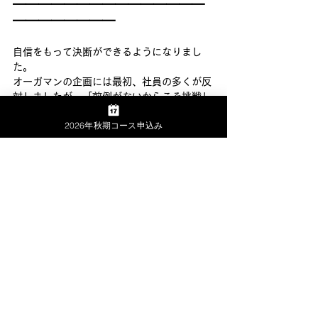
━━━━━━━━━━━━━━━
━━━━━━━━
自信をもって決断ができるようになりまし
た。
オーガマンの企画には最初、社員の多くが反
対しましたが、「前例がないからこそ挑戦し
よう」
2026年秋期コース申込み
と社員を説得することができました。ランチ
ェスター経営を学んで、間違っていないと判
断できたからです。
やがて、オーガマンが子どもたちの人気を集
め、当社の認知度が上がると、社員も納得し
て活動してくれました。
今後は地域一体薬局として、さらに「地域に
なくてはならない存在」を目指します。
また時流に乗って、既存事業を活かした周辺
事業にも着手していきたいと考えています。