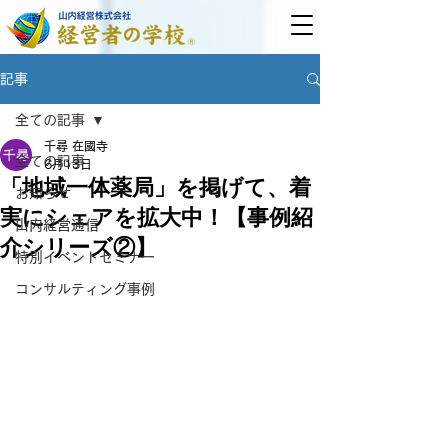
記事
全ての記事
千尋 在國寺
全ての記事
6月13日
「地域一体薬局」を掲げて、着
お知らせ
実にシェアを拡大中！【事例紹
山内経営通信
介シリーズ②】
特別イベントセミナー
コンサルティング事例