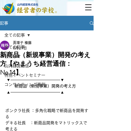
記事
全ての記事
真理子 権藤
全ての記事
6月27日
新商品（新規事業）開発の考え
お知らせ
方【やまうち経営通信：
山内経営通信
No.14】
特別イベントセミナー
 ▼─────────────────▼ 
コンサルティング事例
 　　新商品（新規事業）開発の考え方 
 ▲─────────────────▲ 
ボンクラ社長 ：多角化戦略で新商品を開発す
る
デキる社長　：新商品開発をマトリックスで
考える