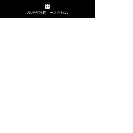
と、どうしても決済に時間がかかって前に進
みません。
2026年秋期コース申込み
一方、専任制にして社長直轄にしていると、
社長の決済が早くなり結果も早くでます。も
ちろん最初から上手くいくことは少なく失敗
の連続でしょうが、この失敗が貴重な財産に
なります。
今日は以上です。
山内経営通信
山内経営株式会社
経営者の学校
経営コンサルティング事務所
山内経営株式会社