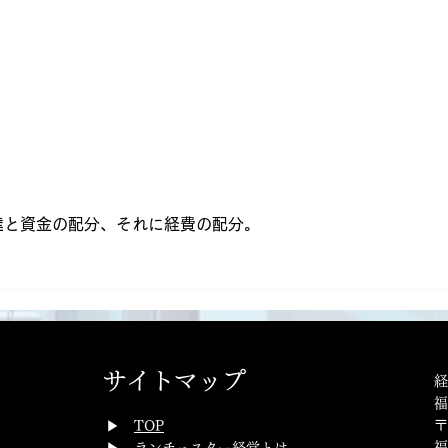
達と資金の配分、それに経費の配分。
。
サイトマップ
経
〒
​▶
TOP
福