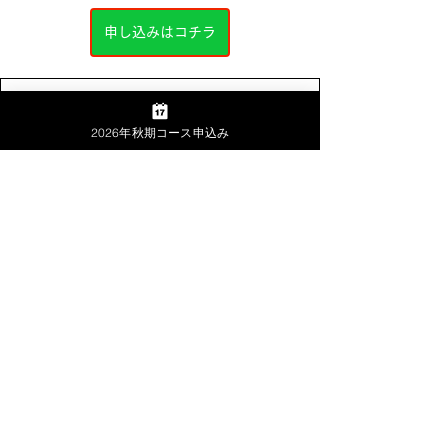
申し込みはコチラ
3ヶ月実行計画書作成セミナー (9月)
.pdf
2026年秋期コース申込み
ダウンロード：PDF • 1.52MB
お知らせ
山内経営株式会社
経営者の学校
経営コンサルティング事務所
山内経営株式会社