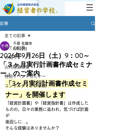
記事
全ての記事
千尋 在國寺
全ての記事
6月22日
2026年9月26日（土）9：00～
お知らせ
「３ヶ月実行計画書作成セミナ
山内経営通信
ー」のご案内
特別イベントセミナー
「3ヶ月実行計画書作成セミ
コンサルティング事例
ナー」を開催します
「経営計画書」や「経営指針書」は作成した
ものの、日々の業務に追われ、気づけば計画
が
後回しに…。
そんな経験はありませんか？