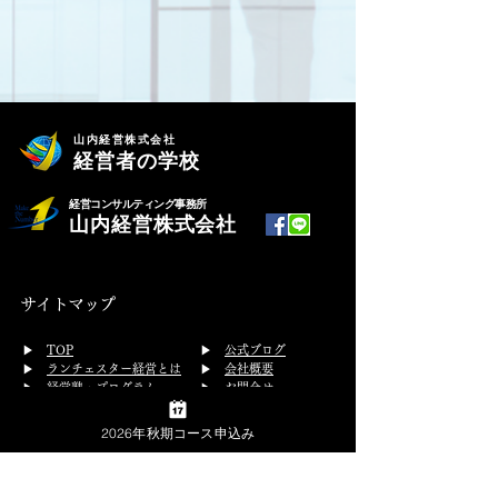
・CD6巻
・6時間47分
・テキスト１冊付
山内経営株式会社
経営者の学校
　定価 69,300（税込）
経営コンサルティング事務所
≪目次≫
山内経営株式会社
第１章　経営の全体像と経営を構成す
る要因
サイトマップ
第２章　利益性の原則をはっきりさせ
​▶
TOP
▶
公式ブログ
る
▶
ランチェスター経営とは
▶
会社概要
▶ 経営塾・プログラム
▶
お問合せ
第３章　戦略と戦術をマスターする
経営塾
従業員研修
▶
プライバシーポリシー
2026年秋期コース申込み
開催スケジュール
第４章　ランチェスター戦略をマスタ
▶
特定商取引法の表示
体験受講
ーする　
▶ コンサルティング
経営コンサルティング