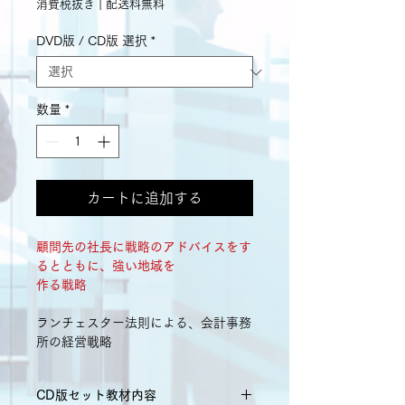
格
消費税抜き
|
配送料無料
DVD版 / CD版 選択
*
数量
*
カートに追加する
顧問先の社長に戦略のアドバイスをす
るとともに、
強い地域を
作る
戦略
ランチェスター法則による、会計事務
所の経営戦略
CD版セット教材内容