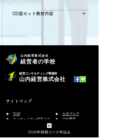
CD版セット教材内容
・CD5巻
・5時間30分
・テキスト１冊付
山内経営株式会社
経営者の学校
　定価 44,000円（税込）
経営コンサルティング事務所
≪目次≫
山内経営株式会社
第１章  飲食店業界の利益実態を知る
第２章  経営の基本原則をマスターす
サイトマップ
る
第３章  戦略と戦術をマスター
​▶
TOP
▶
公式ブログ
第４章  ランチェスター戦略をマスタ
▶
ランチェスター経営とは
▶
会社概要
ーする
▶ 経営塾・プログラム
▶
お問合せ
第５章  弱者の経営戦略をマスターす
経営塾
2026年秋期コース申込み
る
従業員研修
▶
プライバシーポリシー