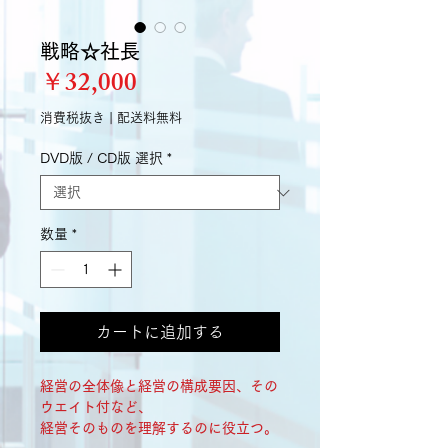
戦略☆社長
価
￥32,000
格
消費税抜き
|
配送料無料
DVD版 / CD版 選択
*
数量
*
カートに追加する
経営の全体像と経営の構成要因、その
ウエイト付など、
経営そのものを理解するのに役立つ。