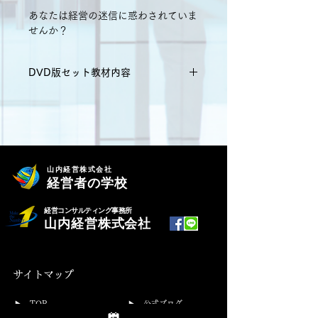
あなたは経営の迷信に惑わされていま
せんか？
DVD版セット教材内容
・DVD ４巻
・3時間9分
・テキスト１冊付
山内経営株式会社
経営者の学校
　定価  35,200円（税込）
≪目次≫
経営コンサルティング事務所
第１章 現状分析と経営の構成要因
山内経営株式会社
　 1.現状分析で実態を知る
　 2.経営改善の科学的手順
     3.経営の本質をはっきりさせる
サイトマップ
　4.経営の全体図を考える
　5.経営を構成する８大要因
​▶
TOP
▶
公式ブログ
　6.経営を構成する要因のウエイト付
▶
ランチェスター経営とは
▶
会社概要