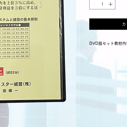
カ
DVD版セット教材内
・DVD 2枚
・1時間38分
・テキスト１冊付
　定価  16,500円
≪目次≫
第１章 経営システ
　 1.業績が決まる
 　2.大本は社長の