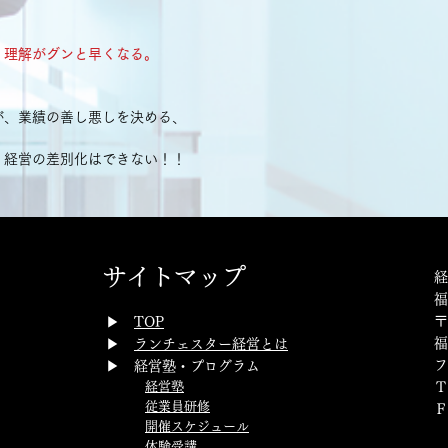
　 3.利益性の原則
　 4.実行の手順と
、理解がグンと早くなる。
　 5.ランチェスター
　     Ａ. 強者の経
　     Ｂ. 弱者の経
が、業績の善し悪しを決める、
　 (上巻 約52分)
、経営の差別化はできない！！
第２章 社長の差別化
　　　社長の学習効
　 1.社長の素質を押
　 2.教材の種類を
　 3.質が高い教材
　     a.成功社長
サイトマップ
経
　     b.仮説・検
　     c.究極の差
〒
​▶
TOP
　 4.学習回数を多く
福
▶
ランチェスター経営とは
　 5.学習計画を立て
フ
▶ 経営塾・プログラム
　 6.全体のまとめ
経営塾
Ｔ
　 (下巻 約４６分)
従業員研修
Ｆ
開催スケジュール
体験受講