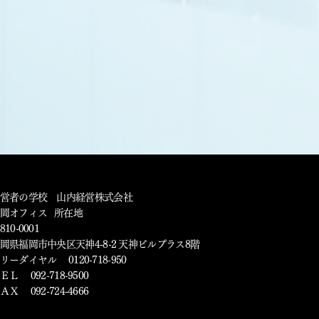
をはっきりさせる
ウェイト付
法則
営戦略
営戦略
学習法 はじめに
果公式
える
はっきりさせる
を準備する
の体験談を聞く
営者の学校 山内経営株式会社
証法の落し穴
福岡オフィス 所在地
別化教材の作り方
810-0001
する
岡県福岡市中央区天神4-8-2 天神ビルプラス8階
る
リーダイヤル 0120-718-950
・戦略社長塾
ＥＬ 092-718-9500
ＡＸ 092-724-4666