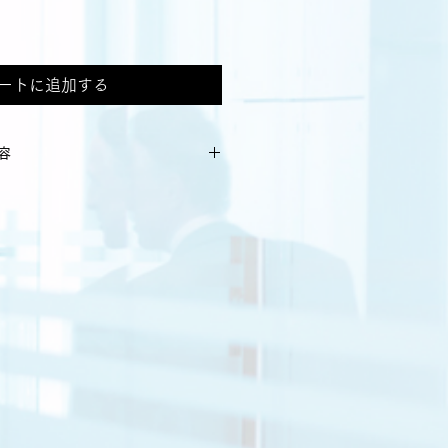
ートに追加する
容
（税込）
ムと経営の基本原則
大本の原因
戦略実力