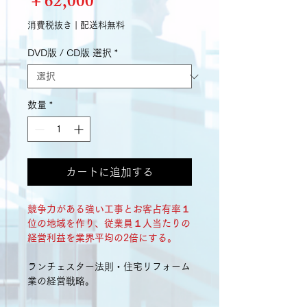
価
￥62,000
格
消費税抜き
|
配送料無料
DVD版 / CD版 選択
*
数量
*
カートに追加する
競争力がある強い工事とお客占有率１
位の地域を作り、
従業員１人当たりの
経営利益を業界平均の2倍にする。
ランチェスター法則・住宅リフォーム
業の経営戦略。