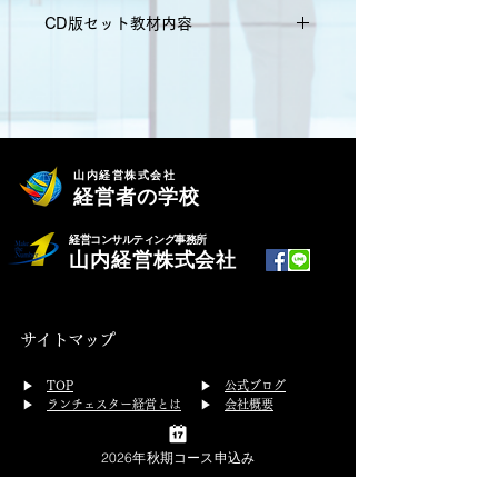
CD版セット教材内容
・CD6巻
・６時間47分
・テキスト１冊付
山内経営株式会社
経営者の学校
　定価 68,200円（税込）
経営コンサルティング事務所
≪目次≫
山内経営株式会社
第１章  住宅リフォーム業の経営デー
タを知る
サイトマップ
第２章  経営の基本原則をマスターす
る
​▶
TOP
▶
公式ブログ
第３章  戦略と戦術をマスター
▶
ランチェスター経営とは
▶
会社概要
第４章  ランチェスター戦略をマスタ
▶ 経営塾・プログラム
▶
お問合せ
ーする
経営塾
2026年秋期コース申込み
第５章  １位作りの商品戦略
従業員研修
▶
プライバシーポリシー
開催スケジュール
第６章  １位作りの地域戦略
▶
特定商取引法の表示
体験受講