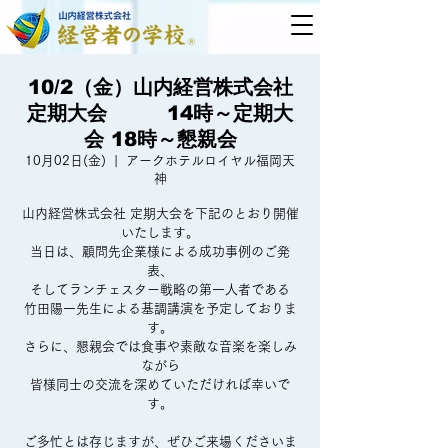
10/2（金）山内経営株式会社
定期大会 14時～定期大
会 18時～懇親会
10月02日(金)
  |  
アークホテルロイヤル福岡天
神
山内経営株式会社 定期大会を下記のとおり開催
いたします。
当日は、顧問先企業様による成功事例のご発
表、
そしてランチェスター戦略の第一人者である
竹田陽一先生による基調講演を予定しておりま
す。
さらに、懇親会では食事や素敵な音楽を楽しみ
ながら
皆様同士の交流を深めていただければ幸いで
す。
ご多忙とは存じますが、ぜひご来場くださいま