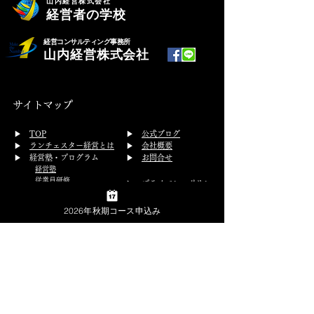
山内経営株式会社
経営者の学校
経営コンサルティング事務所
山内経営株式会社
サイトマップ
​▶
TOP
▶
公式ブログ
▶
ランチェスター経営とは
▶
会社概要
▶ 経営塾・プログラム
▶
お問合せ
経営塾
従業員研修
▶
プライバシーポリシー
開催スケジュール
▶
特定商取引法の表示
体験受講
2026年秋期コース申込み
▶ コンサルティング
経営コンサルティング
グループコンサルティング
▶ 実績・事例
講演会セミナー実績
コンサル事例
講演会のご依頼