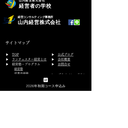
山内経営株式会社
経営者の学校
経営コンサルティング事務所
山内経営株式会社
サイトマップ
​▶
TOP
▶
公式ブログ
▶
ランチェスター経営とは
▶
会社概要
▶ 経営塾・プログラム
▶
お問合せ
経営塾
従業員研修
▶
プライバシーポリシー
開催スケジュール
▶
特定商取引法の表示
体験受講
2026年秋期コース申込み
▶ コンサルティング
経営コンサルティング
グループコンサルティング
▶ 実績・事例
講演会セミナー実績
コンサル事例
講演会のご依頼