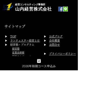
経営コンサルティング事務所
山内経営株式会社
サイトマップ
​▶
TOP
▶
公式ブログ
▶
ランチェスター経営とは
▶
会社概要
▶ 経営塾・プログラム
▶
お問合せ
経営塾
従業員研修
▶
プライバシーポリシー
開催スケジュール
▶
特定商取引法の表示
体験受講
▶ コンサルティング
2026年秋期コース申込み
経営コンサルティング
グループコンサルティング
▶ 実績・事例
講演会セミナー実績
コンサル事例
講演会のご依頼
経営者の学校 山内経営株式会社
福岡オフィス 所在地
〒810-0001