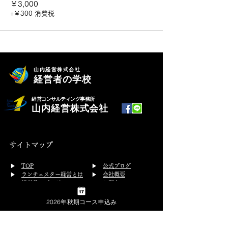
￥3,000
+￥300 消費税
山内経営株式会社
経営者の学校
経営コンサルティング事務所
山内経営株式会社
サイトマップ
​▶
TOP
▶
公式ブログ
▶
ランチェスター経営とは
▶
会社概要
▶ 経営塾・プログラム
▶
お問合せ
経営塾
従業員研修
2026年秋期コース申込み
▶
プライバシーポリシー
開催スケジュール
▶
特定商取引法の表示
体験受講
▶ コンサルティング