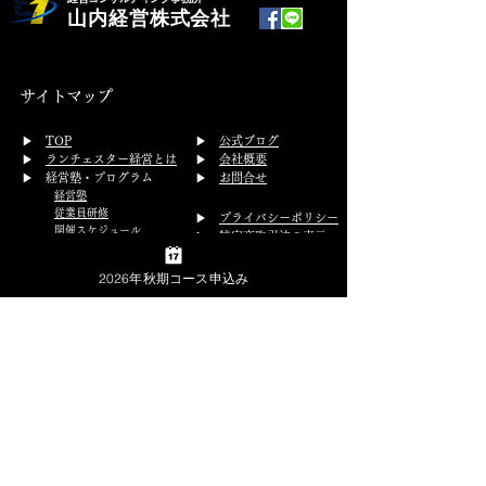
山内経営株式会社
サイトマップ
​▶
TOP
▶
公式ブログ
▶
ランチェスター経営とは
▶
会社概要
▶ 経営塾・プログラム
▶
お問合せ
経営塾
従業員研修
▶
プライバシーポリシー
開催スケジュール
▶
特定商取引法の表示
体験受講
▶ コンサルティング
2026年秋期コース申込み
経営コンサルティング
グループコンサルティング
▶ 実績・事例
講演会セミナー実績
コンサル事例
講演会のご依頼
経営者の学校 山内経営株式会社
福岡オフィス 所在地
〒810-0001
福岡県福岡市中央区天神4-8-2 天神ビルプラス8階