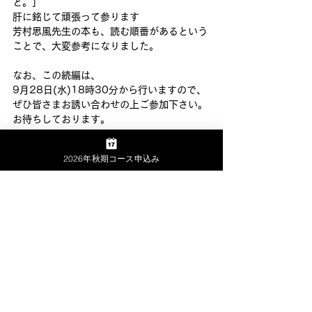
と。」
肝に銘じて頑張って参ります
芳村思風先生の本も、読む順番があるという
ことで、大変参考になりました。
なお、この続編は、
9月28日(水)18時30分から行いますので、
ぜひ皆さまお誘い合わせの上ご参加下さい。
お待ちしております。
お知らせ
2026年秋期コース申込み
山内経営株式会社
経営者の学校
経営コンサルティング事務所
山内経営株式会社
サイトマップ
​▶
TOP
▶
公式ブログ