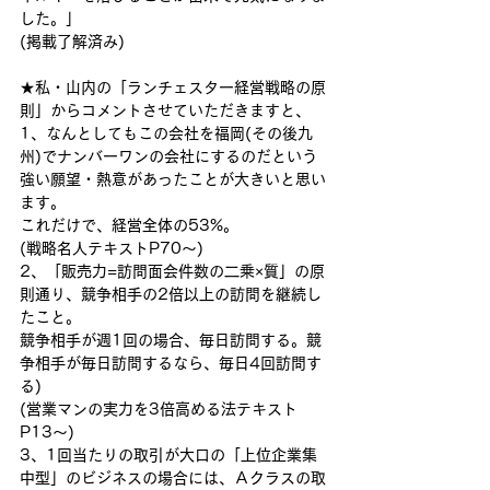
した。」
(掲載了解済み)
★私・山内の「ランチェスター経営戦略の原
則」からコメントさせていただきますと、
1、なんとしてもこの会社を福岡(その後九
州)でナンバーワンの会社にするのだという
強い願望・熱意があったことが大きいと思い
ます。
これだけで、経営全体の53%。
(戦略名人テキストP70〜)
2、「販売力=訪問面会件数の二乗×質」の原
則通り、競争相手の2倍以上の訪問を継続し
たこと。
競争相手が週1回の場合、毎日訪問する。競
争相手が毎日訪問するなら、毎日4回訪問す
る)
(営業マンの実力を3倍高める法テキスト
P13〜)
3、1回当たりの取引が大口の「上位企業集
中型」のビジネスの場合には、Ａクラスの取