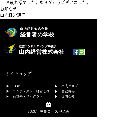
お疲れ様でした。ありがとうございました。
お知らせ
山内経営通信
山内経営株式会社
経営者の学校
経営コンサルティング事務所
山内経営株式会社
サイトマップ
​▶
TOP
▶
公式ブログ
▶
ランチェスター経営とは
▶
会社概要
▶ 経営塾・プログラム
▶
お問合せ
経営塾
従業員研修
▶
プライバシーポリシー
2026年秋期コース申込み
開催スケジュール
▶
特定商取引法の表示
体験受講
▶ コンサルティング
経営コンサルティング
グループコンサルティング
▶ 実績・事例