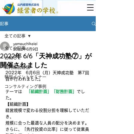
記事
全ての記事
yamauchikeiei
全ての記事
2022年6月9日
2022年 6/6「天神成功塾⑦」が
お知らせ
開催されました
山内経営通信
2022年　6月6日（月）天神成功塾　第7回
特別イベントセミナー
目が行われました。
コンサルティング事例
テーマは　
「組織計画」「財務計画」
でし
た。
【組織計画】
経営規模で変わる役割分担を理解していただ
き、
規模に合った最適な人員の配分を決めます。
さらに、「先行投資の比率」に従って従業員