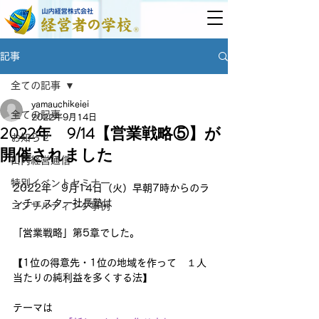
記事
全ての記事
yamauchikeiei
全ての記事
2022年9月14日
2022年 9/14【営業戦略⑤】が
お知らせ
開催されました
山内経営通信
特別イベントセミナー
2022年　9月14日（火）早朝7時からのラ
ンチェスター社長塾は
コンサルティング事例
「営業戦略」第5章でした。
【1位の得意先・1位の地域を作って　１人
当たりの純利益を多くする法】
テーマは