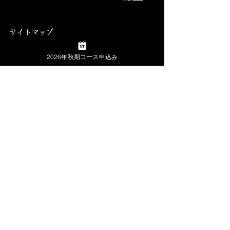
サイトマップ
​▶
TOP
▶
公式ブログ
2026年秋期コース申込み
▶
ランチェスター経営とは
▶
会社概要
▶ 経営塾・プログラム
▶
お問合せ
経営塾
従業員研修
▶
プライバシーポリシー
開催スケジュール
▶
特定商取引法の表示
体験受講
▶ コンサルティング
経営コンサルティング
グループコンサルティング
▶ 実績・事例
講演会セミナー実績
コンサル事例
講演会のご依頼
経営者の学校 山内経営株式会社
福岡オフィス 所在地
〒810-0001
福岡県福岡市中央区天神4-8-2 天神ビルプラス8階
フリーダイヤル 0120-718-950
ＴＥＬ 092-718-9500