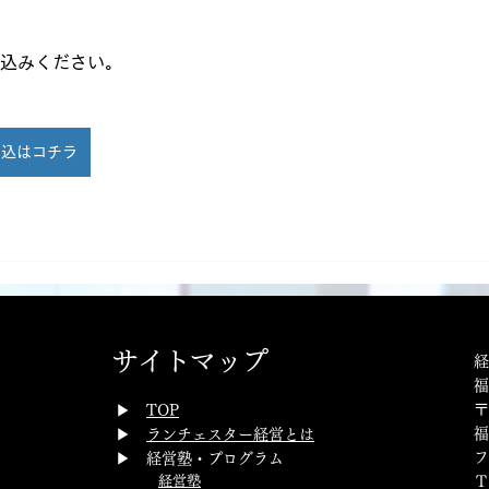
し込みください。
申込はコチラ
サイトマップ
経
〒
​▶
TOP
福
▶
ランチェスター経営とは
フ
▶ 経営塾・プログラム
経営塾
Ｔ