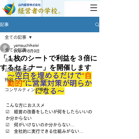
記事
全ての記事
yamauchikeiei
全ての記事
2024年8月9日
「１枚のシートで利益を３倍に
お知らせ
するセミナー」を開催します
山内経営通信
～空白を埋めるだけで
“自
特別イベントセミナー
動的”
に営業対策が明らか
になる～
コンサルティング事例
こんな方におススメ
☑　経営の改善をしたいが何をしたらいいの
か分からない
☑　何がいけないのか分からない…
☑　全社的に実行できる仕組みがない…