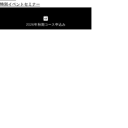
特別イベントセミナー
山内経営株式会社
経営者の学校
2026年秋期コース申込み
経営コンサルティング事務所
山内経営株式会社
サイトマップ
​▶
TOP
▶
公式ブログ
▶
ランチェスター経営とは
▶
会社概要
▶ 経営塾・プログラム
▶
お問合せ
経営塾
従業員研修
▶
プライバシーポリシー
開催スケジュール
▶
特定商取引法の表示
体験受講
▶ コンサルティング
経営コンサルティング
グループコンサルティング
▶ 実績・事例
講演会セミナー実績
コンサル事例