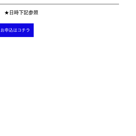
開催　★日時下記参照
 お申込はコチラ