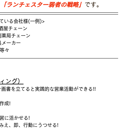
「ランチェスター弱者の戦略」
です。
いる会社様(一例)>
居酒屋チェーン
剤薬局チェーン 
具メーカー 
等々
ィング）
画書を立てると実践的な営業活動ができる!!
成! 
営に活かせる!
みえ、即、行動にうつせる!