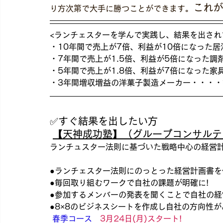
これが
り方次第で大手に勝つことができます。
<ランチェスターを学んで実践し、結果を出されて
・10年間で売上が7倍、利益が10倍になった
・7年間で売上が1.5倍、利益が5倍になった調
・5年間で売上が1.8倍、利益が7倍になった家
・3年間増収増益の洋菓子製造メーカー・・・・
✅すぐ結果を出したい方
【天神成功塾】（グループコンサルテ
ランチュスター法則に基づいた戦略中心の経営計
●ランチェスター法則にのっとった経営計画書を作
●毎回取り組むワークで自社の課題が明確に!
●参加するメンバーの発表を聞くことで自社の経
●8×8のビジネスシートを作成し自社の方向性が
 春季コース
3月24日(月)スタート!　