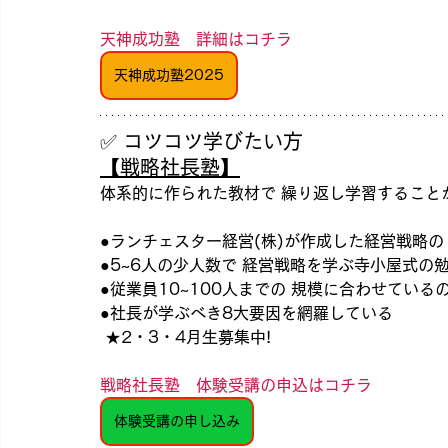
天神成功塾　詳細はコチラ
天神成功塾2025
✅ コツコツ学びたい方
【戦略社長塾】
体系的に作られた教材で 繰り返し学習することが
●ランチェスター経営(株)が作成した経営戦略の
●5~6人の少人数で 経営戦略を学ぶ寺小屋式の
●従業員10~100人までの 規模に合わせている
●社長が学ぶべき8大要因を網羅している
 ★2・3・4月生募集中!
戦略社長塾　体験受講の申込はコチラ
体験受講の申し込み