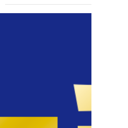
2025年3月22日（土）9：00～「３ヶ月実行計画書作
成セミナー」を開催いたします。 ​ 「経営計画書」「経
営指針書」を作成したものの、日々の業務に追われ、
なかなか計画通りに 進んでいかないということってあ
りますよね。 ...